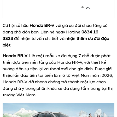
v.v.
Cơ hội sở hữu
Honda BR-V
với giá ưu đãi chưa từng có
đang chờ đón bạn. Liên hệ ngay Hotline
0834 16
3333
để nhận tư vấn chi tiết và
nhận thêm
ưu đãi đặc
biệt
.
Honda BR-V L
là một mẫu xe đa dụng 7 chỗ được phát
triển dựa trên nền tảng của Honda HR-V, với thiết kế
hướng đến sự tiện lợi và thoải mái cho gia đình. Được giới
thiệu lần đầu tiên tại triển lãm ô tô Việt Nam năm 2026,
Honda BR-V đã nhanh chóng trở thành một lựa chọn
đáng chú ý trong phân khúc xe đa dụng tầm trung tại thị
trường Việt Nam.