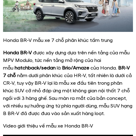
Honda BR-V mẫu xe 7 chỗ phân khúc tầm trung
Honda BR-V
được xây dựng dựa trên nền tảng của mẫu
MPV Modulo, tức nền tảng mở rộng của hai
mẫu
hatchback/sedan
là
Brio/Amaze
của Honda.
BR-V
7 chỗ
nằm dưới phân khúc của HR-V, tất nhiên là dưới cả
CR-V, tuy vậy BR-V lại là mẫu xe đầu tiên trong phân
khúc SUV cỡ nhỏ đáp ứng một không gian nội thất 7 chỗ
ngồi với 3 hàng ghế. Sau màn ra mắt của bản concept,
với nhiều sự hưởng ứng từ phía người dùng, mẫu SUV hạng
B BR-V đã được đưa vào sản xuất hàng loạt.
Video giới thiệu về mẫu xe Honda BR-V