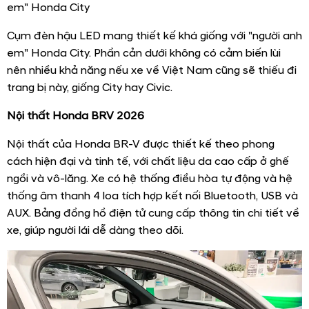
em" Honda City
Cụm đèn hậu LED mang thiết kế khá giống với "người anh
em" Honda City. Phần cản dưới không có cảm biến lùi
nên nhiều khả năng nếu xe về Việt Nam cũng sẽ thiếu đi
trang bị này, giống City hay Civic.
Nội thất Honda BRV 2026
Nội thất của Honda BR-V được thiết kế theo phong
cách hiện đại và tinh tế, với chất liệu da cao cấp ở ghế
ngồi và vô-lăng. Xe có hệ thống điều hòa tự động và hệ
thống âm thanh 4 loa tích hợp kết nối Bluetooth, USB và
AUX. Bảng đồng hồ điện tử cung cấp thông tin chi tiết về
xe, giúp người lái dễ dàng theo dõi.