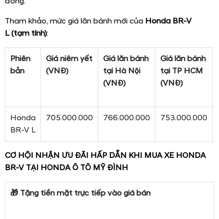
đồng.
Tham khảo, mức giá lăn bánh mới của
Honda BR-V
L
(tạm tính)
:
Phiên
Giá niêm yết
Giá lăn bánh
Giá lăn bánh
bản
(VNĐ)
tại Hà Nội
tại TP HCM
(VNĐ)
(VNĐ)
Honda
705.000.000
766.000.000
753.000.000
BR-V L
CƠ HỘI NHẬN ƯU ĐÃI HẤP DẪN KHI MUA XE HONDA
BR-V TẠI HONDA Ô TÔ MỸ ĐÌNH
🎁 Tặng tiền mặt trực tiếp vào giá bán