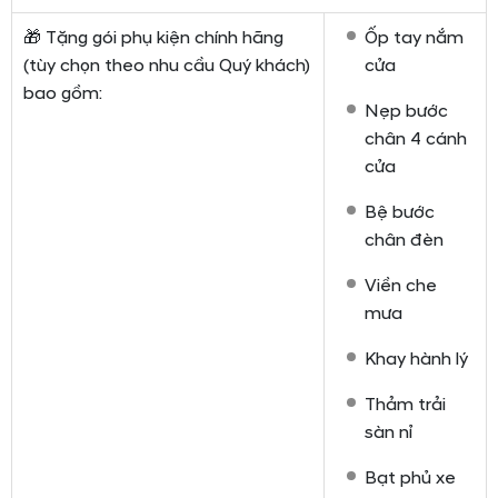
🎁 Tặng gói phụ kiện chính hãng
Ốp tay nắm
(tùy chọn theo nhu cầu Quý khách)
cửa
bao gồm:
Nẹp bước
chân 4 cánh
cửa
Bệ bước
chân đèn
Viền che
mưa
Khay hành lý
Thảm trải
sàn nỉ
Bạt phủ xe