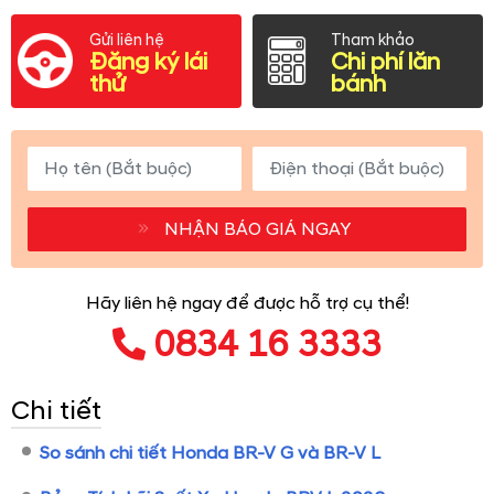
Gửi liên hệ
Tham khảo
Đăng ký lái
Chi phí lăn
thử
bánh
NHẬN BÁO GIÁ NGAY
Hãy liên hệ ngay để được hỗ trợ cụ thể!
0834 16 3333
Chi tiết
So sánh chi tiết Honda BR-V G và BR-V L