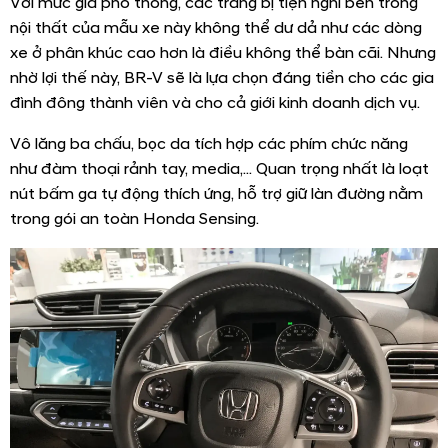
Với mức giá phổ thông, các trang bị tiện nghi bên trong
nội thất của mẫu xe này không thể dư dả như các dòng
xe ở phân khúc cao hơn là điều không thể bàn cãi. Nhưng
nhờ lợi thế này, BR-V sẽ là lựa chọn đáng tiền cho các gia
đình đông thành viên và cho cả giới kinh doanh dịch vụ.
Vô lăng ba chấu, bọc da tích hợp các phím chức năng
như đàm thoại rảnh tay, media,... Quan trọng nhất là loạt
nút bấm ga tự động thích ứng, hỗ trợ giữ làn đường nằm
trong gói an toàn Honda Sensing.