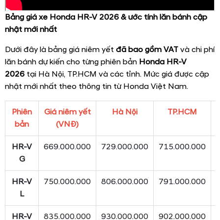
Bảng giá xe Honda HR-V 2026 & ước tính lăn bánh cập
nhật mới nhất
Dưới đây là bảng giá niêm yết
đã bao gồm VAT
và chi phí
lăn bánh dự kiến cho từng phiên bản
Honda HR-V
2026
tại Hà Nội, TP.HCM và các tỉnh. Mức giá được cập
nhật mới nhất theo thông tin từ Honda Việt Nam.
Phiên
Giá niêm yết
Hà Nội
TP.HCM
bản
(VNĐ)
HR-V
669.000.000
729.000.000
715.000.000
G
HR-V
750.000.000
806.000.000
791.000.000
L
HR-V
835.000.000
930.000.000
902.000.000