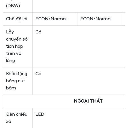
(DBW)
Chế độ lái
ECON/Normal
ECON/Normal
E
Lẫy
Có
chuyển số
tích hợp
trên vô
lăng
Khởi động
Có
bằng nút
bấm
NGOẠI THẤT
Đèn chiếu
LED
xa