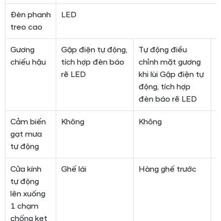
Đèn phanh
LED
treo cao
Gương
Gập điện tự động,
Tự động điều
T
chiếu hậu
tích hợp đèn báo
chỉnh mặt gương
m
rẽ LED
khi lùi Gập điện tự
G
động, tích hợp
t
đèn báo rẽ LED
Cảm biến
Không
Không
gạt mưa
tự động
Cửa kính
Ghế lái
Hàng ghế trước
H
tự động
lên xuống
1 chạm
chống kẹt