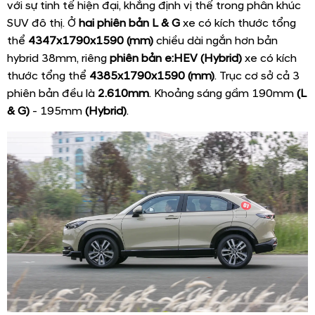
với sự tinh tế hiện đại, khẳng định vị thế trong phân khúc
SUV đô thị. Ở
hai phiên bản L & G
xe có kích thước tổng
thể
4347x1790x1590 (mm)
chiều dài ngắn hơn bản
hybrid 38mm, riêng
phiên bản e:HEV (Hybrid)
xe có kích
thước tổng thể
4385x1790x1590 (mm)
. Trục cơ sở cả 3
phiên bản đều là
2.610mm
. Khoảng sáng gầm 190mm
(L
& G)
- 195mm
(Hybrid)
.