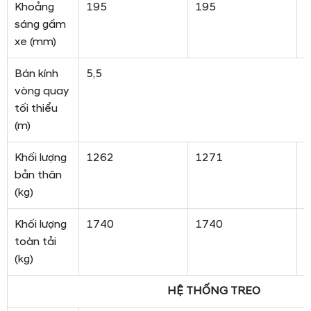
Khoảng
195
195
1
sáng gầm
xe (mm)
Bán kính
5,5
vòng quay
tối thiểu
(m)
Khối lượng
1262
1271
1
bản thân
(kg)
Khối lượng
1740
1740
1
toàn tải
(kg)
HỆ THỐNG TREO