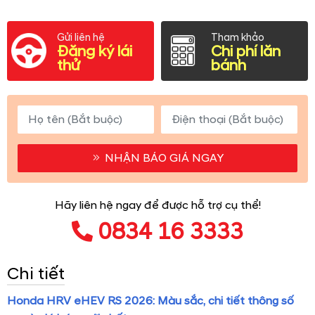
Gửi liên hệ
Tham khảo
Đăng ký lái
Chi phí lăn
thử
bánh
NHẬN BÁO GIÁ NGAY
Hãy liên hệ ngay để được hỗ trợ cụ thể!
0834 16 3333
Chi tiết
Honda HRV eHEV RS 2026: Màu sắc, chi tiết thông số