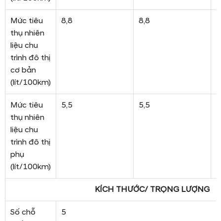
Mức tiêu
8,8
8,8
4
thụ nhiên
liệu chu
trình đô thị
cơ bản
(lít/100km)
Mức tiêu
5,5
5,5
4
thụ nhiên
liệu chu
trình đô thị
phụ
(lít/100km)
KÍCH THƯỚC/ TRỌNG LƯỢNG
Số chỗ
5