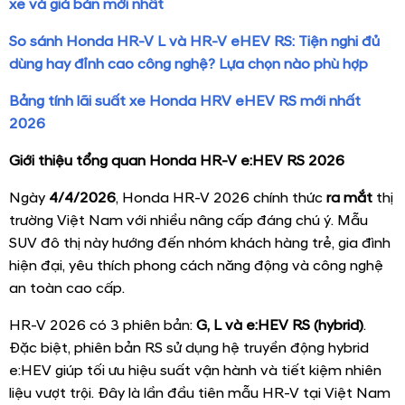
xe và giá bán mới nhất
So sánh Honda HR-V L và HR-V eHEV RS: Tiện nghi đủ
dùng hay đỉnh cao công nghệ? Lựa chọn nào phù hợp
Bảng tính lãi suất xe Honda HRV eHEV RS mới nhất
2026
Giới thiệu tổng quan Honda HR-V e:HEV RS 2026
Ngày
4/4/2026
, Honda HR-V 2026 chính thức
ra mắt
thị
trường Việt Nam với nhiều nâng cấp đáng chú ý. Mẫu
SUV đô thị này hướng đến nhóm khách hàng trẻ, gia đình
hiện đại, yêu thích phong cách năng động và công nghệ
an toàn cao cấp.
HR-V 2026 có 3 phiên bản:
G, L và e:HEV RS (hybrid)
.
Đặc biệt, phiên bản RS sử dụng hệ truyền động hybrid
e:HEV giúp tối ưu hiệu suất vận hành và tiết kiệm nhiên
liệu vượt trội. Đây là lần đầu tiên mẫu HR-V tại Việt Nam