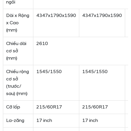
ngồi
Dài x Rộng
4347x1790x1590
4347x1790x1590
4
x Cao
(mm)
Chiều dài
2610
cơ sở
(mm)
Chiều rộng
1545/1550
1545/1550
1
cơ sở
(trước/
sau) (mm)
Cỡ lốp
215/60R17
215/60R17
2
La-zăng
17 inch
17 inch
1