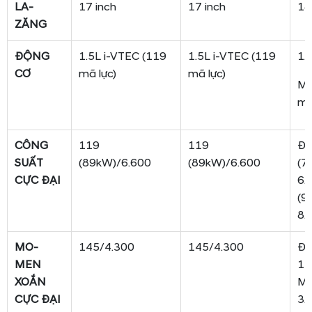
LA-
17 inch
17 inch
18
ZĂNG
ĐỘNG
1.5L i-VTEC (119
1.5L i-VTEC (119
1.
CƠ
mã lực)
mã lực)
Mô
mã
CÔNG
119
119
Độ
SUẤT
(89kW)/6.600
(89kW)/6.600
(7
CỰC ĐẠI
6.
(9
8.
MO-
145/4.300
145/4.300
Độ
MEN
12
XOẮN
Mô
CỰC ĐẠI
3.