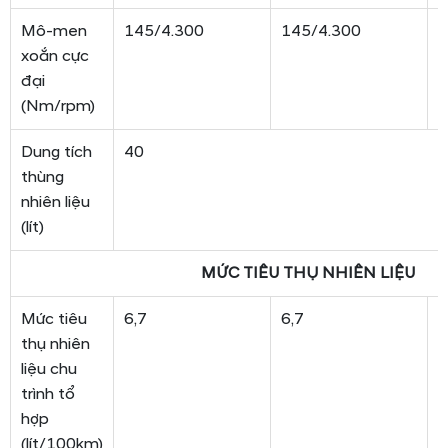
Mô-men
145/4.300
145/4.300
Đ
xoắn cực
5
đại
3
(Nm/rpm)
Dung tích
40
thùng
nhiên liệu
(lít)
MỨC TIÊU THỤ NHIÊN LIỆU
Mức tiêu
6,7
6,7
4
thụ nhiên
liệu chu
trình tổ
hợp
(lít/100km)