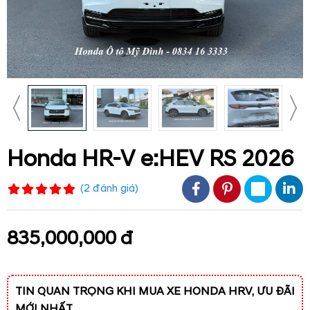
Honda HR-V e:HEV RS 2026
(
2
đánh giá
)
835,000,000 đ
TIN QUAN TRỌNG KHI MUA XE HONDA HRV, ƯU ĐÃI
MỚI NHẤT