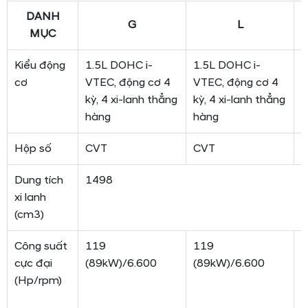
DANH
G
L
MỤC
Kiểu động
1.5L DOHC i-
1.5L DOHC i-
1
cơ
VTEC, động cơ 4
VTEC, động cơ 4
đ
kỳ, 4 xi-lanh thẳng
kỳ, 4 xi-lanh thẳng
l
hàng
hàng
Hộp số
CVT
CVT
E
Dung tích
1498
xi lanh
(cm3)
Công suất
119
119
Đ
cực đại
(89kW)/6.600
(89kW)/6.600
(
(Hp/rpm)
M
(