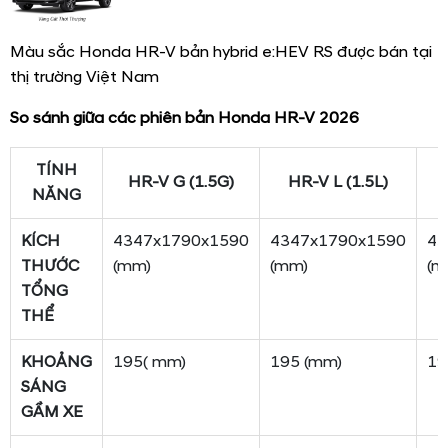
Màu sắc Honda HR-V bản hybrid e:HEV RS được bán tại
thị trường Việt Nam
So sánh giữa các phiên bản Honda HR-V 2026
TÍNH
HR-V G
(1.5G)
HR-V L
(1.5L)
NĂNG
KÍCH
4347x1790x1590
4347x1790x1590
43
THƯỚC
(mm)
(mm)
(m
TỔNG
THỂ
KHOẢNG
195( mm)
195 (mm)
19
SÁNG
GẦM XE