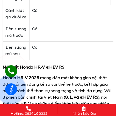
Cánh lướt
Có
gió đuôi xe
Đèn sường
Có
mù trước
Đèn sương
Có
mù sau
Nội thất Honda HR-V e:HEV RS
Honda HR-V 2026
mang đến một không gian nội thất
được cải tiến đáng kể so với thế hệ trước, kết hợp giữa
Zalo
phong cách thể thao, sự sang trọng và tính đa dụng. Với
3 phiên bản chính tại Việt Nam
(G, L, và e:HEV RS)
, nội
thất của HR-V có những điểm khác biệt giữa các phiên
bản, nhưng vẫn giữ được sự đồng nhất về triết lý thiết kế:
Hotline: 0834 16 3333
Nhận Báo Giá