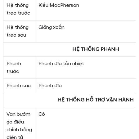
Hệ thống
Kiểu MacPherson
treo trước
Hệ thống
Giằng xoắn
treo sau
HỆ THỐNG PHANH
Phanh
Phanh đĩa tản nhiệt
trước
Phanh sau
Phanh đĩa
HỆ THỐNG HỖ TRỢ VẬN HÀNH
Van bướm
Có
ga điều
chỉnh bằng
điện tử