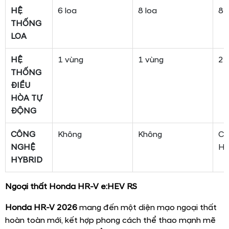
HỆ
6 loa
8 loa
8 
THỐNG
LOA
HỆ
1 vùng
1 vùng
2 
THỐNG
ĐIỀU
HÒA TỰ
ĐỘNG
CÔNG
Không
Không
Có
NGHỆ
Hy
HYBRID
Ngoại thất Honda HR-V e:HEV RS
Honda HR-V 2026
mang đến một diện mạo ngoại thất
hoàn toàn mới, kết hợp phong cách thể thao mạnh mẽ