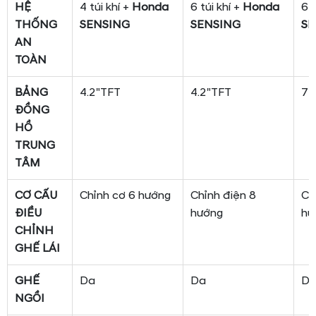
HỆ
4 túi khí +
Honda
6 túi khí +
Honda
6 t
THỐNG
SENSING
SENSING
SE
AN
TOÀN
BẢNG
4.2"TFT
4.2"TFT
7"
ĐỒNG
HỒ
TRUNG
TÂM
CƠ CẤU
Chỉnh cơ 6 hướng
Chỉnh điện 8
Ch
ĐIỀU
hướng
hư
CHỈNH
GHẾ LÁI
GHẾ
Da
Da
D
NGỒI