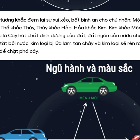
 tương khắc
đem lại sự xui xẻo, bất bình an cho chủ nhân: M
 Thổ khắc Thủy, Thủy khắc Hỏa, Hỏa khắc Kim, Kim khắc Mộc
a là Cây hút chất dinh dưỡng của đất, đất ngăn cản nước chảy
tắt bởi nước, kim loại bị lửa làm tan chảy và kim loại sẽ rèn 
để chặt phá cây.