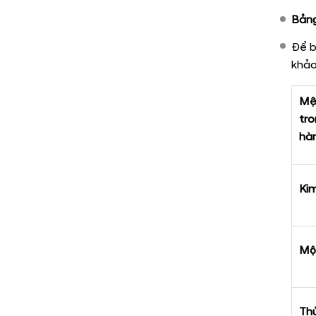
Bảng
Để b
khảo
Mệ
tro
hà
Ki
Mộ
Th