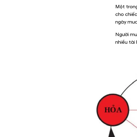
Một tron
cho chiếc
ngày mua
Người mu
nhiều tài