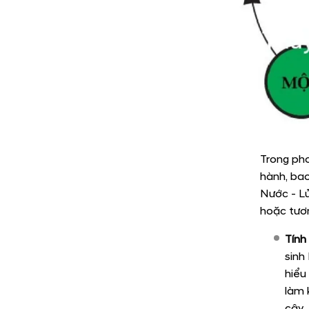
Trong pho
hành, bao
Nước - Lử
hoặc tươn
Tính
sinh
hiểu
làm 
cây.