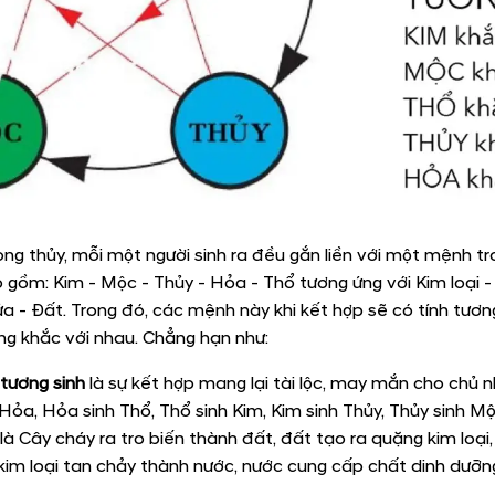
ng thủy, mỗi một người sinh ra đều gắn liền với một mệnh t
 gồm: Kim - Mộc - Thủy - Hỏa - Thổ tương ứng với Kim loại - 
a - Đất. Trong đó, các mệnh này khi kết hợp sẽ có tính tươn
g khắc với nhau. Chẳng hạn như:
 tương sinh
là sự kết hợp mang lại tài lộc, may mắn cho chủ 
 Hỏa, Hỏa sinh Thổ, Thổ sinh Kim, Kim sinh Thủy, Thủy sinh M
 là Cây cháy ra tro biến thành đất, đất tạo ra quặng kim loại
kim loại tan chảy thành nước, nước cung cấp chất dinh dưỡn