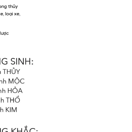
ong thủy
, loại xe,
được