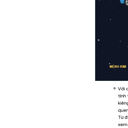
Với 
tính
kiên
quen
Từ đ
xem 