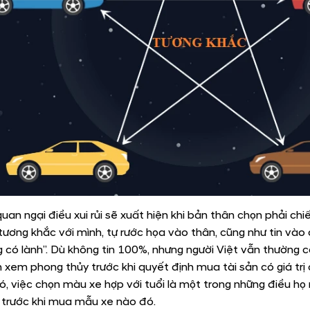
quan ngại điều xui rủi sẽ xuất hiện khi bản thân chọn phải chi
 tương khắc với mình, tự rước họa vào thân, cũng như tin vào 
g có lành”. Dù không tin 100%, nhưng người Việt vẫn thường c
 xem phong thủy trước khi quyết định mua tài sản có giá trị 
ó, việc chọn màu xe hợp với tuổi là một trong những điều h
trước khi mua mẫu xe nào đó.