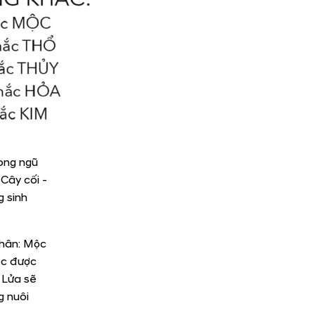
rong ngũ
Cây cối -
g sinh
nhân: Mộc
ộc được
, Lửa sẽ
g nuôi