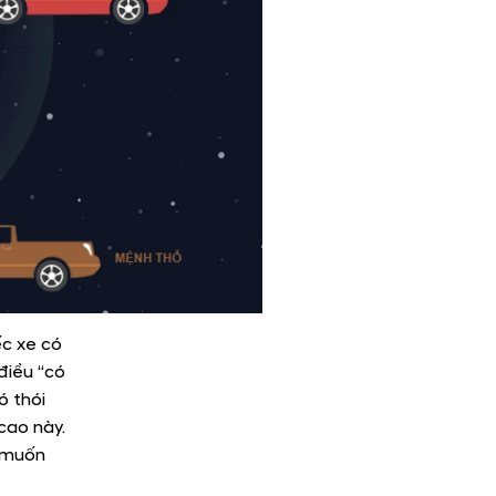
ếc xe có
điều “có
ó thói
cao này.
ọ muốn