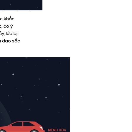
ộc khắc
, có ý
, lửa bị
ra dao sắc