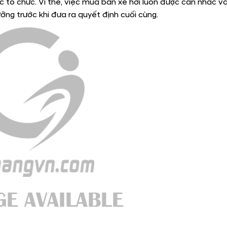
 tổ chức. Vì thế, việc mua bán xe hơi luôn được cân nhắc và
ưỡng trước khi đưa ra quyết định cuối cùng.