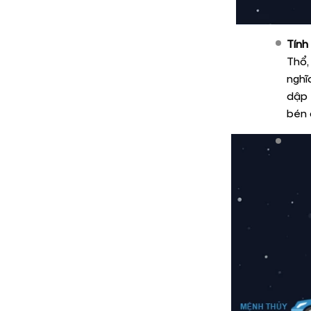
Tính
Thổ,
nghĩ
dập 
bén 