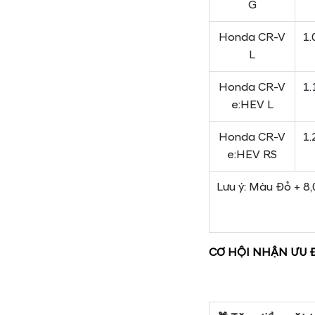
G
Honda CR-V
1.
L
Honda CR-V
1.
e:HEV L
Honda CR-V
1.
e:HEV RS
Lưu ý: Màu Đỏ + 8
CƠ HỘI NHẬN ƯU Đ