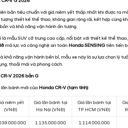
 CR-V G 2026
iên bản tiêu chuẩn với giá niêm yết thấp nhất khi được ra m
tượng thiết kế thể thao, không gian rộng rãi, kết hợp cùng kh
cơ bản và khả năng vận hành ấn tượng.
à mẫu SUV cỡ trung cao cấp, nổi bật với thiết kế thể thao
88
mã lực và công nghệ an toàn
Honda SENSING
tiên tiến 
 và khả năng vận hành bền bỉ, mẫu xe này là sự lựa chọn lý tư
ụng, thoải mái và phong cách.
 CR-V 2026 bản G
 lăn bánh mới của
Honda CR-V
(tạm tính)
:
iá niêm yết
Giá lăn bánh tại
Giá lăn bánh tại
Gi
(VNĐ)
Hà Nội (VNĐ)
TP HCM (VNĐ)
t
039.000.000
1.135.000.000
1.114.000.000