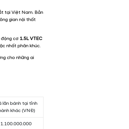
ắt tại Việt Nam. Bản
ông gian nội thất
, động cơ
1.5L VTEC
bậc nhất phân khúc.
ởng cho những ai
á lăn bánh tại tỉnh
hành khác (VNĐ)
1.100.000.000