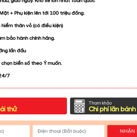
àu, giao ngay. Kho xe lớn nhất toàn quốc
 Mặt + Phụ kiện lên tới 100 triệu đồng.
hiểm thân vỏ (có điều kiện)
m bảo hành chính hãng.
ỡng lần đầu
 chọn biển số theo Ý muốn.
 24/7
Tham khảo
ái thử
Chi phí lăn bánh
NHẬN 