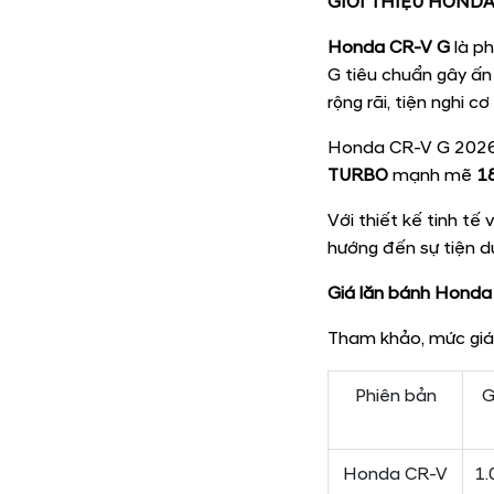
GIỚI THIỆU HONDA
Honda CR-V G
là ph
G tiêu chuẩn gây ấn 
rộng rãi, tiện nghi 
Honda CR-V G 2026 l
TURBO
mạnh mẽ
1
Với thiết kế tinh tế
hướng đến sự tiện d
Giá lăn bánh Honda
Tham khảo, mức giá
Phiên bản
G
Honda CR-V
1.