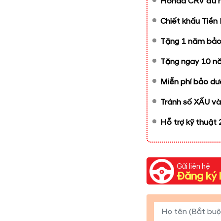
Honda CRV đủ m
Chiết khấu Tiền
Tặng 1 năm bảo 
Tặng ngay 10 nă
Miễn phí bảo dư
Tránh số XẤU và
Hỗ trợ kỹ thuật
Gửi liên hệ
Đăng ký l