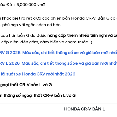
Màu Đỏ + 8,000,000 vnđ
à khác biệt rõ rệt giữa các phiên bản Honda CR-V. Bản G có 
, phù hợp với ngân sách cơ bản.
á cao hơn bản G do được
nâng cấp thêm nhiều tiện nghi và 
 cốp điện, đèn gầm, cảm biến va chạm trước…).
 G 2026: Màu sắc, chi tiết thông số xe và giá bán mới nhấ
 L 2026: Màu sắc, chi tiết thông số xe và giá bán mới nhấ
h lãi suất xe Honda CRV mới nhất 2026
ngoại thất CR-V bản L và G
n thông số ngoại thất CR-V bản L và G
HONDA CR-V BẢN L