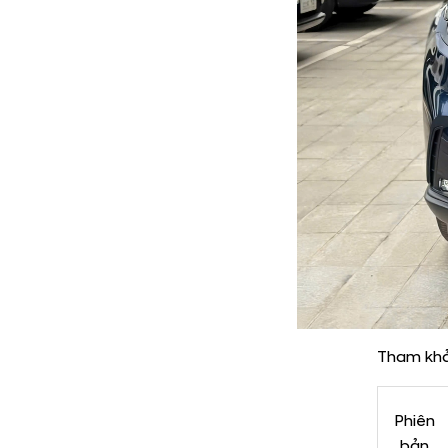
Tham khả
Phiên
bản