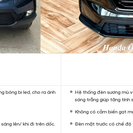
 bóng bi led, cho ra ánh
Hệ thống đèn sương mù vớ
sáng trắng giúp tăng tính 
Không có cảm biến gạt m
áng lên/ khi đi trên dốc.
Đèn mặt trước có chế độ t