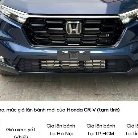
o, mức giá lăn bánh mới của
Honda CR-V
(tạm tính)
:
Giá lăn bánh
Giá lăn bánh
Giá 
Giá niêm yết
tại Hà Nội
tại TP HCM
tại t
(VNĐ)