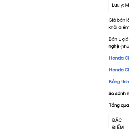
Lưu ý: 
Giá bán l
khởi điểm
Bản L gi
nghệ
(như
Honda CRV
Honda CRV
Bảng tín
So sánh 
Tổng qua
ĐẶC
ĐIỂM