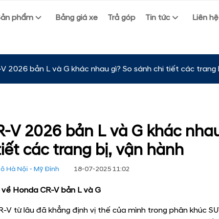
Sản phẩm
Bảng giá xe
Trả góp
Tin tức
Liên hệ
 2026 bản L và G khác nhau gì? So sánh chi tiết các trang 
-V 2026 bản L và G khác nhau
tiết các trang bị, vận hành
ô Hà Nội - Mỹ Đình
18-07-2025 11:02
ệu về Honda CR-V bản L và G
V từ lâu đã khẳng định vị thế của mình trong phân khúc SU