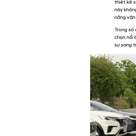
thiết kế 
này không
năng vận 
Trong số 
chọn nổi 
sự sang tr