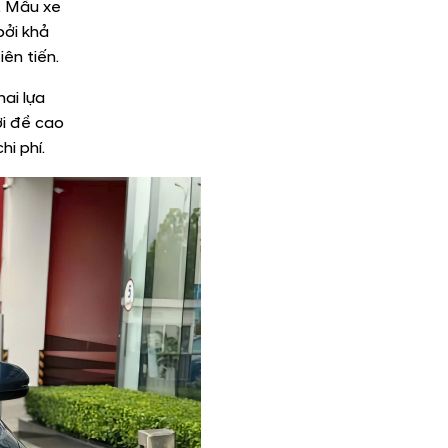
. Mẫu xe
bởi khả
iên tiến.
hai lựa
ời đề cao
hi phí.