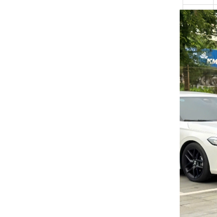
Thân
xe