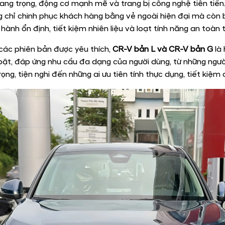
sang trọng, động cơ mạnh mẽ và trang bị công nghệ tiên tiến
 chỉ chinh phục khách hàng bằng vẻ ngoài hiện đại mà còn 
hành ổn định, tiết kiệm nhiên liệu và loạt tính năng an toàn t
các phiên bản được yêu thích,
CR-V bản L và CR-V bản G
là 
bật, đáp ứng nhu cầu đa dạng của người dùng, từ những ngư
ọng, tiện nghi đến những ai ưu tiên tính thực dụng, tiết kiệm c